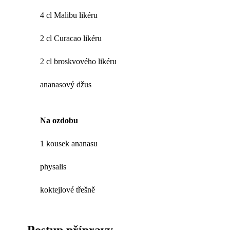
4 cl Malibu likéru
2 cl Curacao likéru
2 cl broskvového likéru
ananasový džus
Na ozdobu
1 kousek ananasu
physalis
koktejlové třešně
Postup přípravy