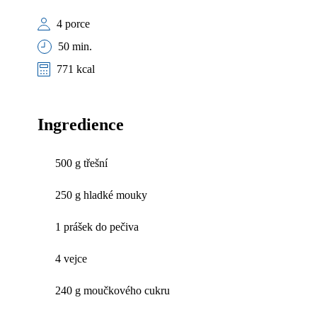
4 porce
50 min.
771 kcal
Ingredience
500 g třešní
250 g hladké mouky
1 prášek do pečiva
4 vejce
240 g moučkového cukru