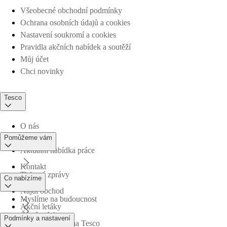
Všeobecné obchodní podmínky
Ochrana osobních údajů a cookies
Nastavení soukromí a cookies
Pravidla akčních nabídek a soutěží
Můj účet
Chci novinky
Tesco
O nás
Pomůžeme vám
Aktuální nabídka práce
Kontakt
Tiskové zprávy
Co nabízíme
Najdi obchod
Myslíme na budoucnost
Akční letáky
Časté otázky
Podmínky a nastavení
Obchodní skupina Tesco