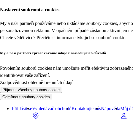
Nastavení soukromí a cookies
My a naši partneři používáme nebo ukládáme soubory cookies, abychom
personalizovanou reklamu. V opačném případě zůstanou aktivní jen n
Chcete vědět více? Přečtěte si informace týkající se
souborů cookie
.
My a naši partneři zpracováváme údaje z následujících důvodů
Povolením souborů cookies nám umožníte měřit efektivitu zobrazeného o
identifikovat vaše zařízení.
Zodpovědnost ohledně firemních údajů
Přijmout všechny soubory cookie
Odmítnout soubory cookies
Přihlásit se
Vyhledávač obchodů
Kontaktujte nás
Nápověda
Můj úč