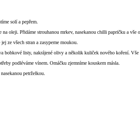
tíme solí a pepřem.
na oleji. Přidáme strouhanou mrkev, nasekanou chilli papričku a vše or
 jej ze všech stran a zasypeme moukou.
a bobkové listy, nakrájené olivy a několik kuliček nového koření. Vš
potřeby podléváme vínem. Omáčku zjemníme kouskem másla.
 nasekanou petrželkou.