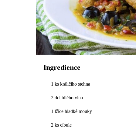
Ingredience
1 ks králičího stehna
2 dcl bílého vína
1 lžíce hladké mouky
2 ks cibule