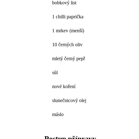
bobkový list
1 chilli paprička
1 mrkev (menší)
10 černých oliv
mletý černý pepř
sůl
nové koření
slunečnicový olej
máslo
Postup přípravy