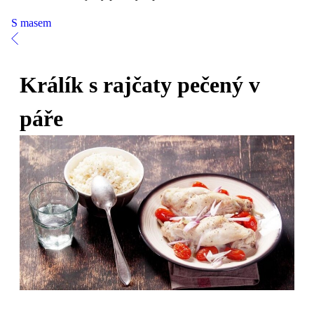
S masem
Králík s rajčaty pečený v
páře