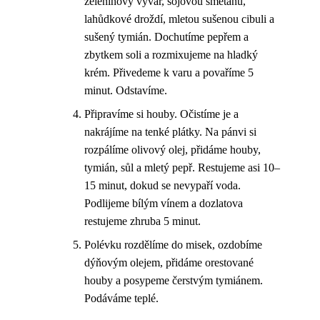
zeleninový vývar, sójovou smetanu,
lahůdkové droždí, mletou sušenou cibuli a
sušený tymián. Dochutíme pepřem a
zbytkem soli a rozmixujeme na hladký
krém. Přivedeme k varu a povaříme 5
minut. Odstavíme.
Připravíme si houby. Očistíme je a
nakrájíme na tenké plátky. Na pánvi si
rozpálíme olivový olej, přidáme houby,
tymián, sůl a mletý pepř. Restujeme asi 10–
15 minut, dokud se nevypaří voda.
Podlijeme bílým vínem a dozlatova
restujeme zhruba 5 minut.
Polévku rozdělíme do misek, ozdobíme
dýňovým olejem, přidáme orestované
houby a posypeme čerstvým tymiánem.
Podáváme teplé.