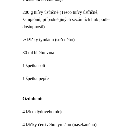
200 g hlívy ústřičné (Tesco hlívy ústřičné,
žampiónů, případně jiných sezónních hub podle
dostupnosti)
½ lžičky tymiánu (sušeného)
30 ml bílého vína
1 špetka soli
1 špetka pepře
Ozdobení:
4 lžíce dýňového oleje
4 lžičky čerstvého tymiánu (nasekaného)