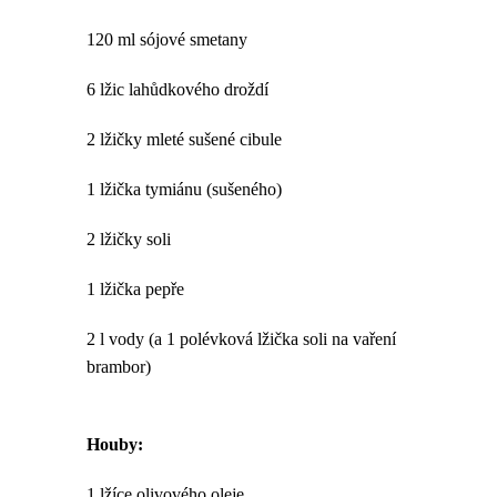
120 ml sójové smetany
6 lžic lahůdkového droždí
2 lžičky mleté sušené cibule
1 lžička tymiánu (sušeného)
2 lžičky soli
1 lžička pepře
2 l vody (a 1 polévková lžička soli na vaření
brambor)
Houby:
1 lžíce olivového oleje