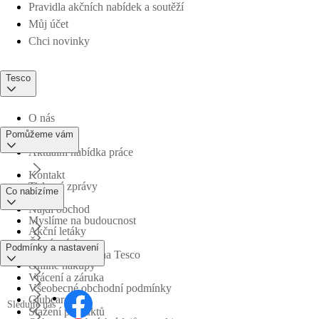
Pravidla akčních nabídek a soutěží
Můj účet
Chci novinky
Tesco
O nás
Pomůžeme vám
Aktuální nabídka práce
Kontakt
Tiskové zprávy
Co nabízíme
Najdi obchod
Myslíme na budoucnost
Akční letáky
Časté otázky
Podmínky a nastavení
Obchodní skupina Tesco
Online nákupy
Vrácení a záruka
Všeobecné obchodní podmínky
Clubcard
Sledujte nás
Stažení produktů