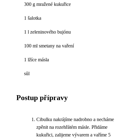
300 g mražené kukuřice
1 šalotka
1 l zeleninového bujónu
100 ml smetany na vaření
1 lžíce másla
sůl
Postup přípravy
Cibulku nakrájíme nadrobno a necháme
zpěnit na rozehřátém másle. Přidáme
kukuřici, zalijeme vývarem a vaříme 5