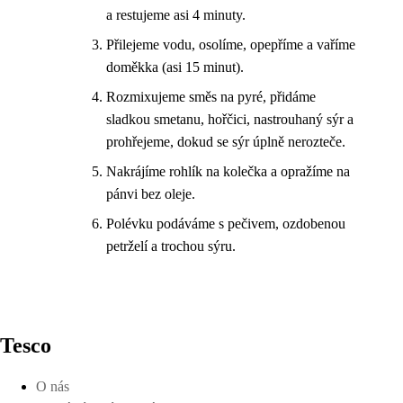
a restujeme asi 4 minuty.
Přilejeme vodu, osolíme, opepříme a vaříme
doměkka (asi 15 minut).
Rozmixujeme směs na pyré, přidáme
sladkou smetanu, hořčici, nastrouhaný sýr a
prohřejeme, dokud se sýr úplně nerozteče.
Nakrájíme rohlík na kolečka a opražíme na
pánvi bez oleje.
Polévku podáváme s pečivem, ozdobenou
petrželí a trochou sýru.
Tesco
O nás