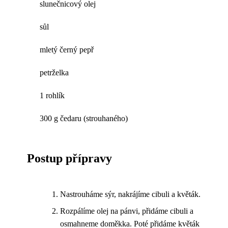
slunečnicový olej
sůl
mletý černý pepř
petrželka
1 rohlík
300 g čedaru (strouhaného)
Postup přípravy
Nastrouháme sýr, nakrájíme cibuli a květák.
Rozpálíme olej na pánvi, přidáme cibuli a
osmahneme doměkka. Poté přidáme květák