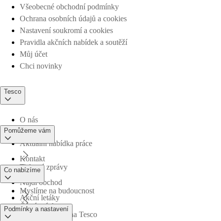
Všeobecné obchodní podmínky
Ochrana osobních údajů a cookies
Nastavení soukromí a cookies
Pravidla akčních nabídek a soutěží
Můj účet
Chci novinky
Tesco
O nás
Pomůžeme vám
Aktuální nabídka práce
Kontakt
Tiskové zprávy
Co nabízíme
Najdi obchod
Myslíme na budoucnost
Akční letáky
Časté otázky
Podmínky a nastavení
Obchodní skupina Tesco