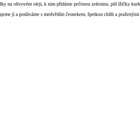
lky na olivovém oleji, k nim přidáme pečenou zeleninu, půl lžičky kurk
ujeme jí a podáváme s medvědím česnekem, špetkou chilli a praženým