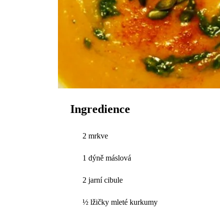
Ingredience
2 mrkve
1 dýně máslová
2 jarní cibule
½ lžičky mleté kurkumy