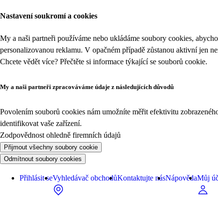
Nastavení soukromí a cookies
My a naši partneři používáme nebo ukládáme soubory cookies, abychom
personalizovanou reklamu. V opačném případě zůstanou aktivní jen n
Chcete vědět více? Přečtěte si informace týkající se
souborů cookie
.
My a naši partneři zpracováváme údaje z následujících důvodů
Povolením souborů cookies nám umožníte měřit efektivitu zobrazeného o
identifikovat vaše zařízení.
Zodpovědnost ohledně firemních údajů
Přijmout všechny soubory cookie
Odmítnout soubory cookies
Přihlásit se
Vyhledávač obchodů
Kontaktujte nás
Nápověda
Můj úč