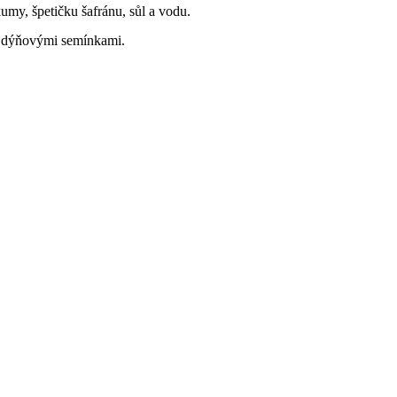
umy, špetičku šafránu, sůl a vodu.
i dýňovými semínkami.