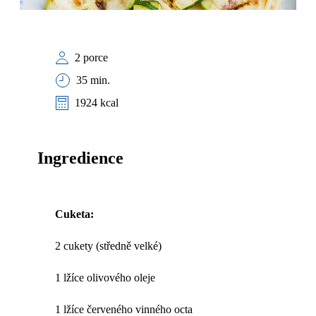
2 porce
35 min.
1924 kcal
Ingredience
Cuketa:
2 cukety (středně velké)
1 lžíce olivového oleje
1 lžíce červeného vinného octa