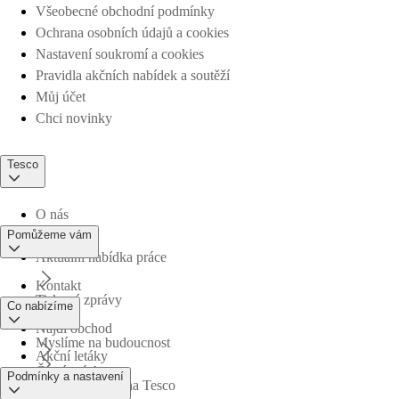
Všeobecné obchodní podmínky
Ochrana osobních údajů a cookies
Nastavení soukromí a cookies
Pravidla akčních nabídek a soutěží
Můj účet
Chci novinky
Tesco
O nás
Pomůžeme vám
Aktuální nabídka práce
Kontakt
Tiskové zprávy
Co nabízíme
Najdi obchod
Myslíme na budoucnost
Akční letáky
Časté otázky
Podmínky a nastavení
Obchodní skupina Tesco
Online nákupy