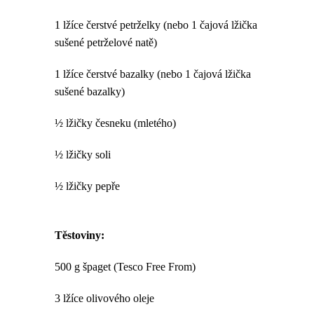
1 lžíce čerstvé petrželky (nebo 1 čajová lžička
sušené petrželové natě)
1 lžíce čerstvé bazalky (nebo 1 čajová lžička
sušené bazalky)
½ lžičky česneku (mletého)
½ lžičky soli
½ lžičky pepře
Těstoviny:
500 g špaget (Tesco Free From)
3 lžíce olivového oleje