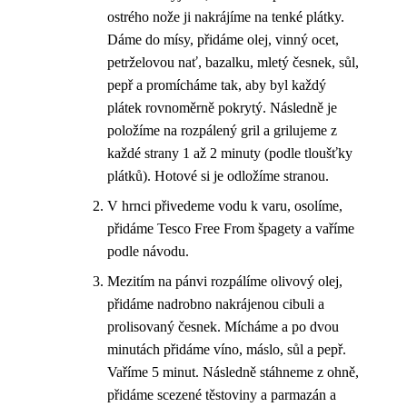
ostrého nože ji nakrájíme na tenké plátky.
Dáme do mísy, přidáme olej, vinný ocet,
petrželovou nať, bazalku, mletý česnek, sůl,
pepř a promícháme tak, aby byl každý
plátek rovnoměrně pokrytý. Následně je
položíme na rozpálený gril a grilujeme z
každé strany 1 až 2 minuty (podle tloušťky
plátků). Hotové si je odložíme stranou.
V hrnci přivedeme vodu k varu, osolíme,
přidáme Tesco Free From špagety a vaříme
podle návodu.
Mezitím na pánvi rozpálíme olivový olej,
přidáme nadrobno nakrájenou cibuli a
prolisovaný česnek. Mícháme a po dvou
minutách přidáme víno, máslo, sůl a pepř.
Vaříme 5 minut. Následně stáhneme z ohně,
přidáme scezené těstoviny a parmazán a