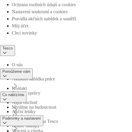
Ochrana osobních údajů a cookies
Nastavení soukromí a cookies
Pravidla akčních nabídek a soutěží
Můj účet
Chci novinky
Tesco
O nás
Pomůžeme vám
Aktuální nabídka práce
Kontakt
Tiskové zprávy
Co nabízíme
Najdi obchod
Myslíme na budoucnost
Akční letáky
Časté otázky
Podmínky a nastavení
Obchodní skupina Tesco
Online nákupy
Vrácení a záruka