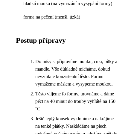
hladká mouka (na vymazání a vysypání formy)
forma na pečení (menší, úzká)
Postup přípravy
Do mísy si připravíme mouku, cukr, bílky a
mandle. Vše důkladně mícháme, dokud
nevznikne konzistentní těsto. Formu
vymažeme máslem a vysypeme moukou.
Těsto vlijeme fo formy, urovnáme a dáme
péct na 40 minut do trouby vyhřáté na 150
°C.
Ještě teplý kousek vyklopíme a nakrájíme
na tenké plátky. Naskládáme na plech
vyložený pečicím papírem, vložíme zpět do