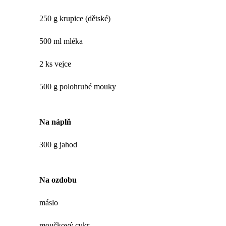
250 g krupice (dětské)
500 ml mléka
2 ks vejce
500 g polohrubé mouky
Na náplň
300 g jahod
Na ozdobu
máslo
moučkový cukr