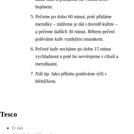
bujónem.
Pečeme po dobu 60 minut, poté přidáme
meruňky – můžeme je dát i dovnitř kuřete –
a pečeme dalších 30 minut. Během pečení
poléváme kuře vzniklým omastkem.
Pečené kuře necháme po dobu 15 minut
vychladnout a poté ho servírujeme s cibulí a
meruňkami.
Náš tip: Jako přílohu podáváme rýži s
hřebíčkem.
Tesco
O nás