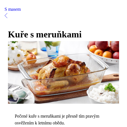
S masem
Kuře s meruňkami
Pečené kuře s meruňkami je přesně tím pravým
osvěžením k letnímu obědu.