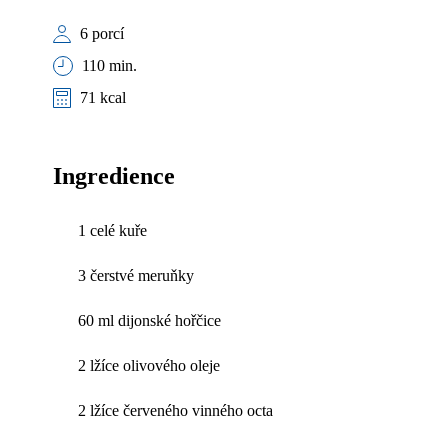
6 porcí
110 min.
71 kcal
Ingredience
1 celé kuře
3 čerstvé meruňky
60 ml dijonské hořčice
2 lžíce olivového oleje
2 lžíce červeného vinného octa