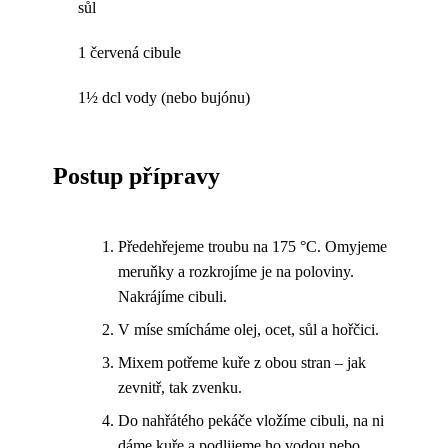
sůl
1 červená cibule
1½ dcl vody (nebo bujónu)
Postup přípravy
Předehřejeme troubu na 175 °C. Omyjeme
meruňky a rozkrojíme je na poloviny.
Nakrájíme cibuli.
V míse smícháme olej, ocet, sůl a hořčici.
Mixem potřeme kuře z obou stran – jak
zevnitř, tak zvenku.
Do nahřátého pekáče vložíme cibuli, na ni
dáme kuře a podlijeme ho vodou nebo