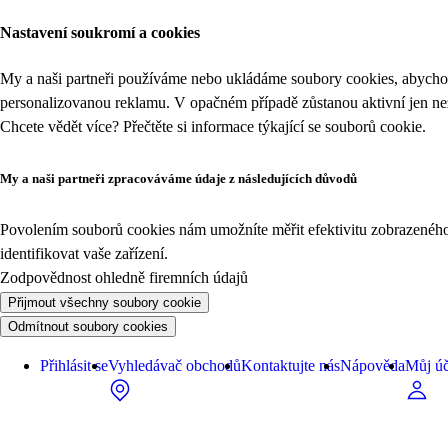
Nastavení soukromí a cookies
My a naši partneři používáme nebo ukládáme soubory cookies, abychom
personalizovanou reklamu. V opačném případě zůstanou aktivní jen n
Chcete vědět více? Přečtěte si informace týkající se
souborů cookie
.
My a naši partneři zpracováváme údaje z následujících důvodů
Povolením souborů cookies nám umožníte měřit efektivitu zobrazeného o
identifikovat vaše zařízení.
Zodpovědnost ohledně firemních údajů
Přijmout všechny soubory cookie
Odmítnout soubory cookies
Přihlásit se
Vyhledávač obchodů
Kontaktujte nás
Nápověda
Můj úč