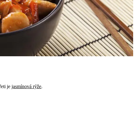
eti je
jasmínová rýže
.