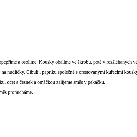
opepříme a osolíme. Kousky obalíme ve škrobu, poté v rozšlehaných vej
u na nudličky. Cibuli i papriku společně s orestovanými kuřecími kou
u, ocet a česnek a omáčkou zalijeme směs v pekáčku.
směs promícháme.