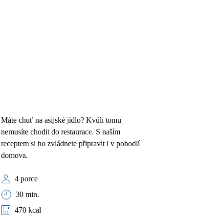
Máte chuť na asijské jídlo? Kvůli tomu
nemusíte chodit do restaurace. S naším
receptem si ho zvládnete připravit i v pohodlí
domova.
4 porce
30 min.
470 kcal