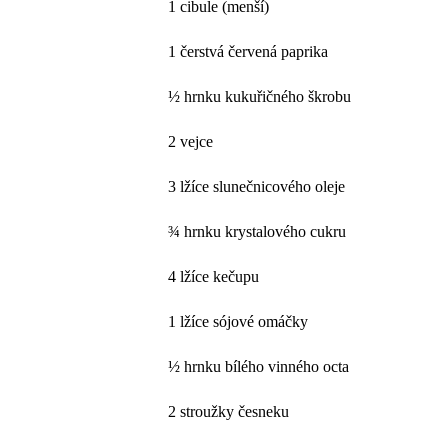
1 cibule (menší)
1 čerstvá červená paprika
½ hrnku kukuřičného škrobu
2 vejce
3 lžíce slunečnicového oleje
¾ hrnku krystalového cukru
4 lžíce kečupu
1 lžíce sójové omáčky
½ hrnku bílého vinného octa
2 stroužky česneku