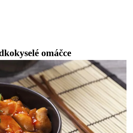
adkokyselé omáčce