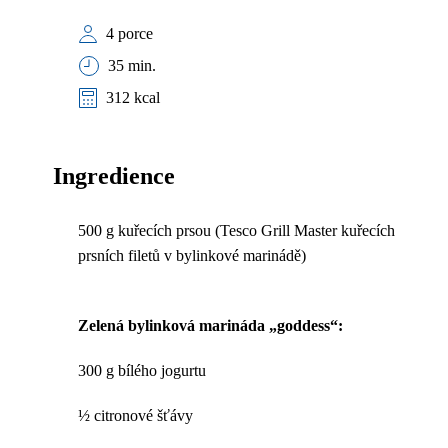
4 porce
35 min.
312 kcal
Ingredience
500 g kuřecích prsou (Tesco Grill Master kuřecích
prsních filetů v bylinkové marinádě)
Zelená bylinková marináda „goddess“:
300 g bílého jogurtu
½ citronové šťávy