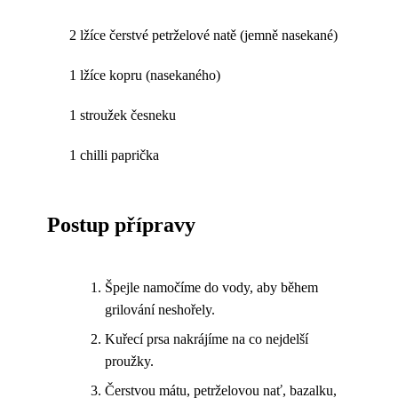
2 lžíce čerstvé petrželové natě (jemně nasekané)
1 lžíce kopru (nasekaného)
1 stroužek česneku
1 chilli paprička
Postup přípravy
Špejle namočíme do vody, aby během
grilování neshořely.
Kuřecí prsa nakrájíme na co nejdelší
proužky.
Čerstvou mátu, petrželovou nať, bazalku,