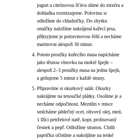
jogurt a citrónovou šťávu dáme do mixéru a
dohladka rozmixujeme. Polovinu si
odložíme do chladničky. Do zbytku
omáčky naložíme nakrájená kuřecí prsa,
přikryjeme je potravinovou fólií a necháme
marinovat alespoň 30 minut.
Potom proužky kuřecího masa napícháme
jako těsnou vlnovku na mokré špejle –
alespoň 2–3 proužky masa na jednu špejli,
a grilujeme 5 minut z každé strany.
Připravíme si okurkový salát. Okurky
nakrájíme na tenoučké plátky. Osolíme je a
necháme odpočinout. Mezitím v misce
smícháme jablečný ocet, olivový olej, med,
1 lžíci petrželové natě, kopr, prolisovaný
česnek a pepř. Odložíme stranou. Chilli
papričku očistíme a nakrájíme na tenké