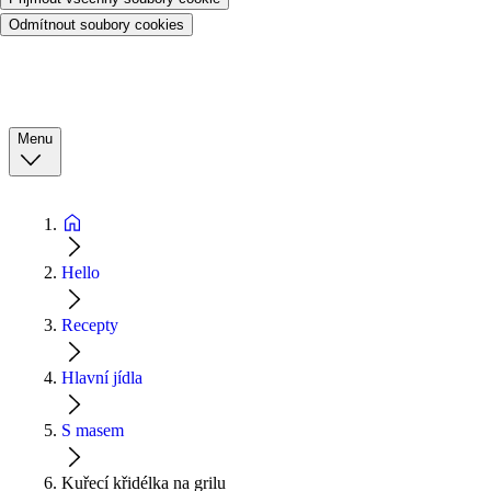
Odmítnout soubory cookies
Menu
Hello
Recepty
Hlavní jídla
S masem
Kuřecí křidélka na grilu