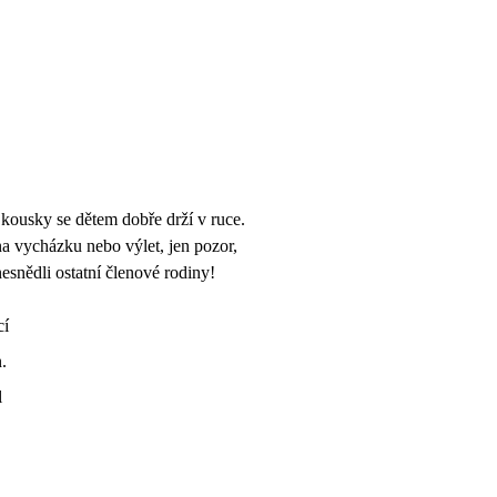
kousky se dětem dobře drží v ruce.
na vycházku nebo výlet, jen pozor,
nesnědli ostatní členové rodiny!
cí
.
l