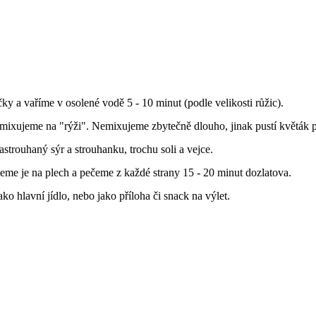
y a vaříme v osolené vodě 5 - 10 minut (podle velikosti růžic).
mixujeme na "rýži". Nemixujeme zbytečně dlouho, jinak pustí květák p
strouhaný sýr a strouhanku, trochu soli a vejce.
eme je na plech a pečeme z každé strany 15 - 20 minut dozlatova.
o hlavní jídlo, nebo jako příloha či snack na výlet.