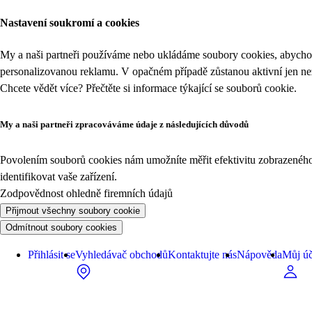
Nastavení soukromí a cookies
My a naši partneři používáme nebo ukládáme soubory cookies, abychom
personalizovanou reklamu. V opačném případě zůstanou aktivní jen n
Chcete vědět více? Přečtěte si informace týkající se
souborů cookie
.
My a naši partneři zpracováváme údaje z následujících důvodů
Povolením souborů cookies nám umožníte měřit efektivitu zobrazeného o
identifikovat vaše zařízení.
Zodpovědnost ohledně firemních údajů
Přijmout všechny soubory cookie
Odmítnout soubory cookies
Přihlásit se
Vyhledávač obchodů
Kontaktujte nás
Nápověda
Můj úč