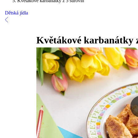
Květákové karbanátky z 5 surovin
Dětská jídla
Květákové karbanátky z