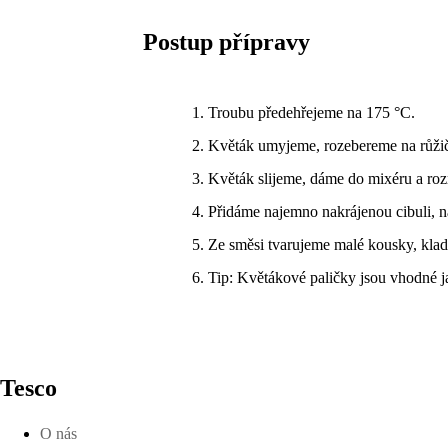
Postup přípravy
Troubu předehřejeme na 175 °C.
Květák umyjeme, rozebereme na růžičk
Květák slijeme, dáme do mixéru a roz
Přidáme najemno nakrájenou cibuli, na
Ze směsi tvarujeme malé kousky, klad
Tip: Květákové paličky jsou vhodné jak
Tesco
O nás