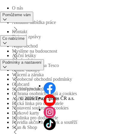
O nás
Pomůžeme vám
Aktuální nabídka práce
Kontakt
Tiskové zprávy
Co nabízíme
Najdi obchod
Myslíme na budoucnost
Akční letáky
Časté otázky
Podmínky a nastavení
Obchodní skupina Tesco
Online nákupy
Vrácení a záruka
Všeobecné obchodní podmínky
Clubcard
Sledujte nás
Stažení produktů
Ochrana osobních údajů a cookies
©
2026 Tesco Stores ČR a.s.
Akční nabídky a soutěže
Etická linka pro dodavatele
Nastavení soukromí a cookies
Dárkové karty
Infolinka pro dodavatele
Pravidla akčních nabídek a soutěží
Scan & Shop