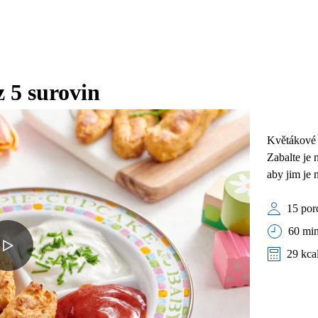
 5 surovin
Květákové 
Zabalte je 
aby jim je 
15 por
60 min
29 kca