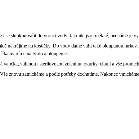
 i se slupkou vařit do vroucí vody. Jakmile jsou měkké, necháme je vyc
eč nakrájíme na kostičky. Do vody dáme vařit také oloupanou mrkev, ce
ajíčka uvaříme na tvrdo a oloupeme.
 vajíčka, vařenou i sterilovnaou zeleninu, okurky, cibuli a vše promíc
í. Vše znovu zamícháme a podle potřeby dochutíme. Nakonec vmícháme 