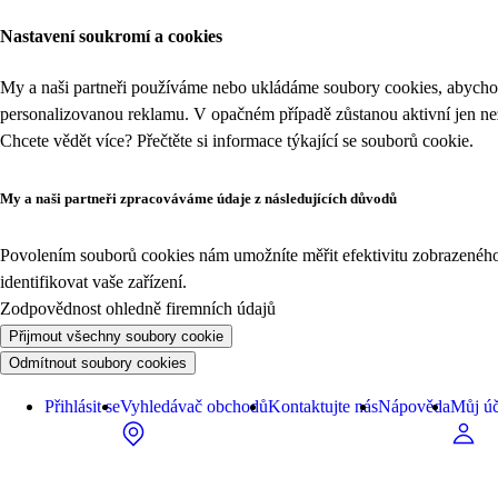
Nastavení soukromí a cookies
My a naši partneři používáme nebo ukládáme soubory cookies, abychom
personalizovanou reklamu. V opačném případě zůstanou aktivní jen n
Chcete vědět více? Přečtěte si informace týkající se
souborů cookie
.
My a naši partneři zpracováváme údaje z následujících důvodů
Povolením souborů cookies nám umožníte měřit efektivitu zobrazeného o
identifikovat vaše zařízení.
Zodpovědnost ohledně firemních údajů
Přijmout všechny soubory cookie
Odmítnout soubory cookies
Přihlásit se
Vyhledávač obchodů
Kontaktujte nás
Nápověda
Můj úč