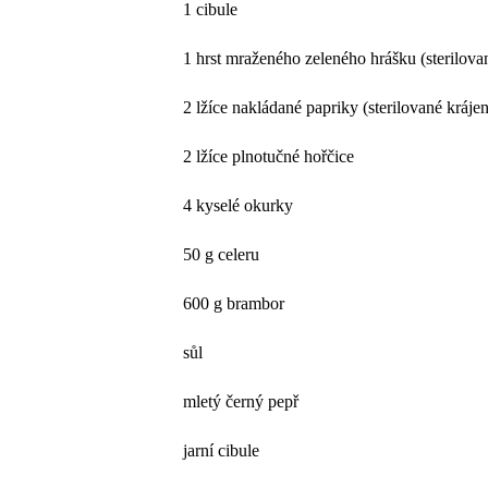
1 cibule
1 hrst mraženého zeleného hrášku (sterilova
2 lžíce nakládané papriky (sterilované kráje
2 lžíce plnotučné hořčice
4 kyselé okurky
50 g celeru
600 g brambor
sůl
mletý černý pepř
jarní cibule