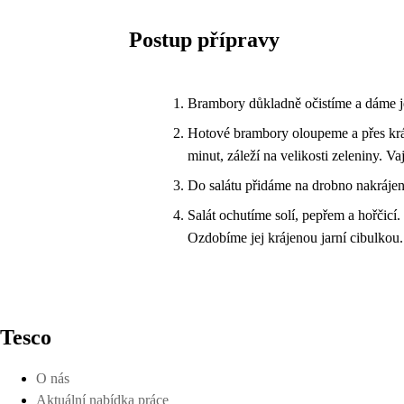
Postup přípravy
Brambory důkladně očistíme a dáme je
Hotové brambory oloupeme a přes kráj
minut, záleží na velikosti zeleniny. V
Do salátu přidáme na drobno nakrájená
Salát ochutíme solí, pepřem a hořčic
Ozdobíme jej krájenou jarní cibulkou.
Tesco
O nás
Aktuální nabídka práce