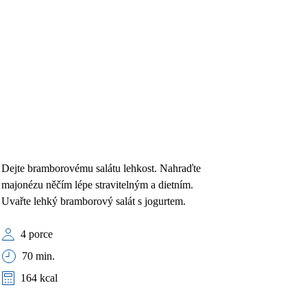
Dejte bramborovému salátu lehkost. Nahraďte
majonézu něčím lépe stravitelným a dietním.
Uvařte lehký bramborový salát s jogurtem.
4 porce
70 min.
164 kcal