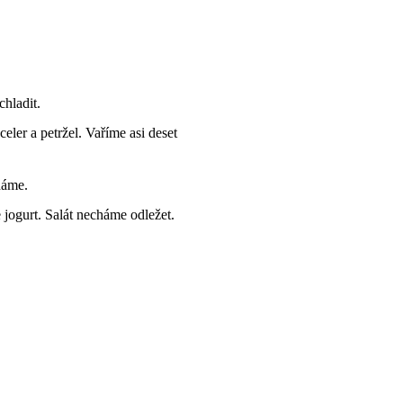
hladit.
ler a petržel. Vaříme asi deset
háme.
jogurt. Salát necháme odležet.