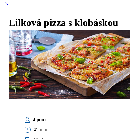
Lilková pizza s klobáskou
4 porce
45 min.