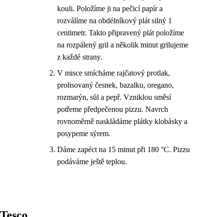
kouli. Položíme ji na pečicí papír a
rozválíme na obdélníkový plát silný 1
centimetr. Takto připravený plát položíme
na rozpálený gril a několik minut grilujeme
z každé strany.
V misce smícháme rajčatový protlak,
prolisovaný česnek, bazalku, oregano,
rozmarýn, sůl a pepř. Vzniklou směsí
potřeme předpečenou pizzu. Navrch
rovnoměrně naskládáme plátky klobásky a
posypeme sýrem.
Dáme zapéct na 15 minut při 180 °C. Pizzu
podáváme ještě teplou.
Tesco