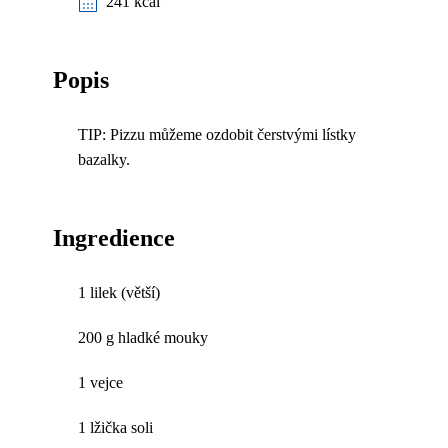
241 kcal
Popis
TIP: Pizzu můžeme ozdobit čerstvými lístky
bazalky.
Ingredience
1 lilek (větší)
200 g hladké mouky
1 vejce
1 lžička soli