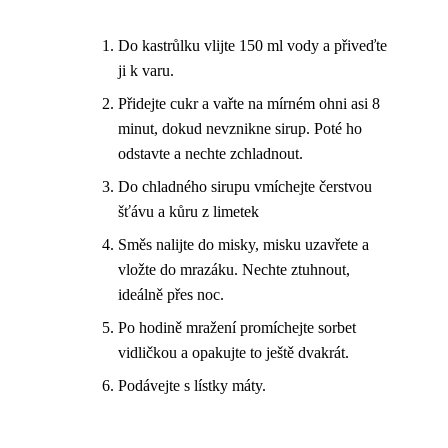
Do kastrůlku vlijte 150 ml vody a přiveďte
ji k varu.
Přidejte cukr a vařte na mírném ohni asi 8
minut, dokud nevznikne sirup. Poté ho
odstavte a nechte zchladnout.
Do chladného sirupu vmíchejte čerstvou
šťávu a kůru z limetek
Směs nalijte do misky, misku uzavřete a
vložte do mrazáku. Nechte ztuhnout,
ideálně přes noc.
Po hodině mražení promíchejte sorbet
vidličkou a opakujte to ještě dvakrát.
Podávejte s lístky máty.