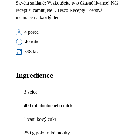
Skvělá snídaně: Vyzkoušejte tyto úžasné lívance! Náš
recept si zamilujete... Tesco Recepty - čerstvá
inspirace na každý den.
4 porce
40 min.
398 kcal
Ingredience
3 vejce
400 ml plnotučného mléka
1 vanilkový cukr
250 g polohrubé mouky