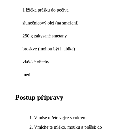
1 lžička prášku do pečiva
slunečnicový olej (na smažení)
250 g zakysané smetany
broskve (mohou být i jablka)
vlašské ořechy
med
Postup přípravy
V míse utřete vejce s cukrem.
Vmíchejte mléko, mouku a prášek do