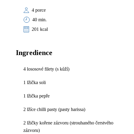
4 porce
40 min.
201 kcal
Ingredience
4 lososové filety (s kůží)
1 lžička soli
1 lžička pepře
2 lžíce chilli pasty (pasty harissa)
2 lžičky kořene zázvoru (strouhaného čerstvého
zázvoru)