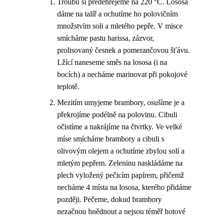
Troubu si předehřejeme na 220 °C. Lososa
dáme na talíř a ochutíme ho polovičním
množstvím soli a mletého pepře. V misce
smícháme pastu harissa, zázvor,
prolisovaný česnek a pomerančovou šťávu.
Lžící naneseme směs na lososa (i na
bocích) a necháme marinovat při pokojové
teplotě.
Mezitím umyjeme brambory, osušíme je a
překrojíme podélně na polovinu. Cibuli
očistíme a nakrájíme na čtvrtky. Ve velké
míse smícháme brambory a cibuli s
olivovým olejem a ochutíme zbylou solí a
mletým pepřem. Zeleninu naskládáme na
plech vyložený pečicím papírem, přičemž
necháme 4 místa na lososa, kterého přidáme
později. Pečeme, dokud brambory
nezačnou hnědnout a nejsou téměř hotové