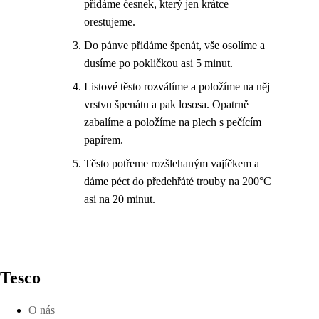
přidáme česnek, který jen krátce
orestujeme.
Do pánve přidáme špenát, vše osolíme a
dusíme po pokličkou asi 5 minut.
Listové těsto rozválíme a položíme na něj
vrstvu špenátu a pak lososa. Opatrně
zabalíme a položíme na plech s pečícím
papírem.
Těsto potřeme rozšlehaným vajíčkem a
dáme péct do předehřáté trouby na 200°C
asi na 20 minut.
Tesco
O nás