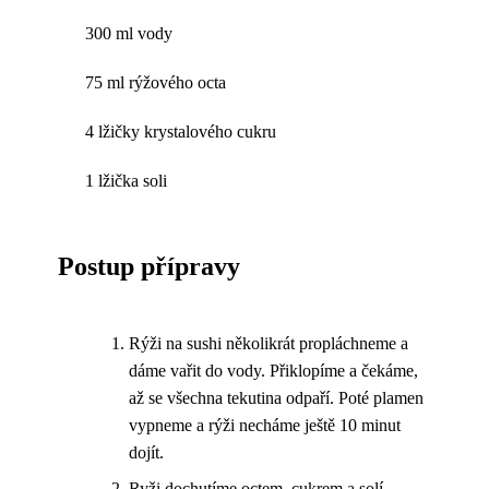
300 ml vody
75 ml rýžového octa
4 lžičky krystalového cukru
1 lžička soli
Postup přípravy
Rýži na sushi několikrát propláchneme a
dáme vařit do vody. Přiklopíme a čekáme,
až se všechna tekutina odpaří. Poté plamen
vypneme a rýži necháme ještě 10 minut
dojít.
Ryži dochutíme octem, cukrem a solí.