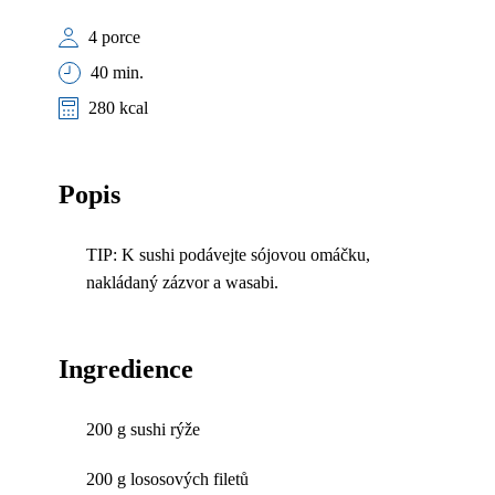
4 porce
40 min.
280 kcal
Popis
TIP: K sushi podávejte sójovou omáčku,
nakládaný zázvor a wasabi.
Ingredience
200 g sushi rýže
200 g lososových filetů