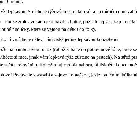
bu 10 minut.
 rýži lepkavou. Smíchejte rýžový ocet, cukr a sůl a na mírném ohni zahř
. Pouze zralé avokádo je opravdu chutné, poznáte jej tak, že je měkké 
louhé nudličky, které se vejdou na délku do rolky.
 do ní vmíchejte nálev. Tím získá jemně lepkavou konzistenci.
ožte na bambusovou rohož (rohož zabalte do potravinové fólie, bude se 
navlhčete si ruce, jinak vám lepkavá rýže zůstane na prstech). Na střed p
e začít s rolováním. Rohož rolujte zdola nahoru, přitiskněte konce mořs
 hotovo! Podávejte s wasabi a sojovou omáčkou, jezte tradičními hůlkami