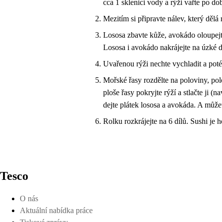
cca 1 sklenici vody a rýži vařte po do
Mezitím si připravte nálev, který dělá
Lososa zbavte kůže, avokádo oloupejte
Lososa i avokádo nakrájejte na úzké d
Uvařenou rýži nechte vychladit a poté
Mořské řasy rozdělte na poloviny, pol
ploše řasy pokryjte rýží a stlačte ji (
dejte plátek lososa a avokáda. A můžet
Rolku rozkrájejte na 6 dílů. Sushi je
Tesco
O nás
Aktuální nabídka práce