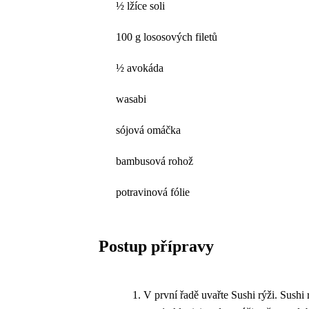
½ lžíce soli
100 g lososových filetů
½ avokáda
wasabi
sójová omáčka
bambusová rohož
potravinová fólie
Postup přípravy
V první řadě uvařte Sushi rýži. Sushi