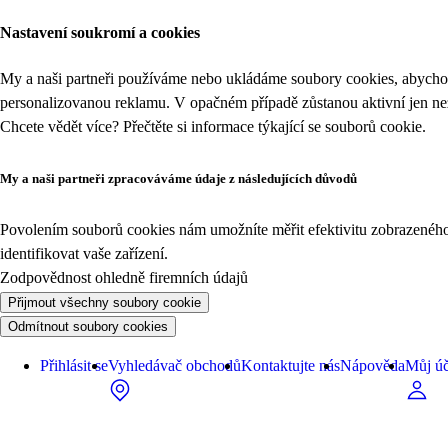
Nastavení soukromí a cookies
My a naši partneři používáme nebo ukládáme soubory cookies, abychom
personalizovanou reklamu. V opačném případě zůstanou aktivní jen n
Chcete vědět více? Přečtěte si informace týkající se
souborů cookie
.
My a naši partneři zpracováváme údaje z následujících důvodů
Povolením souborů cookies nám umožníte měřit efektivitu zobrazeného o
identifikovat vaše zařízení.
Zodpovědnost ohledně firemních údajů
Přijmout všechny soubory cookie
Odmítnout soubory cookies
Přihlásit se
Vyhledávač obchodů
Kontaktujte nás
Nápověda
Můj úč