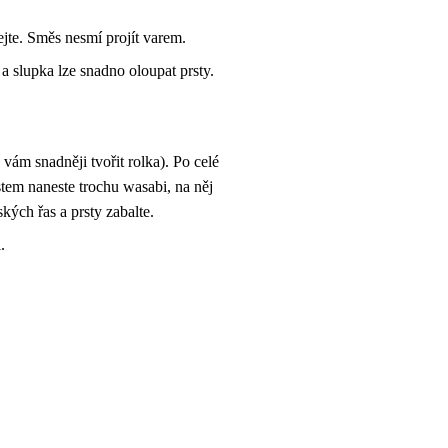
ejte. Směs nesmí projít varem.
a slupka lze snadno oloupat prsty.
vám snadněji tvořit rolka). Po celé
rstem naneste trochu wasabi, na něj
kých řas a prsty zabalte.
.