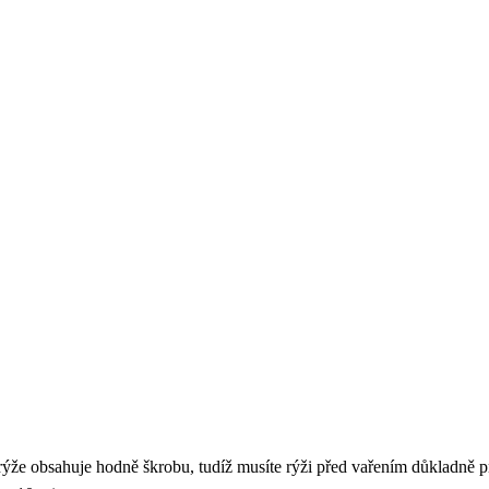
 rýže obsahuje hodně škrobu, tudíž musíte rýži před vařením důkladně p