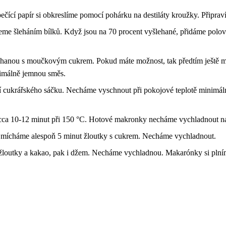
čící papír si obkreslíme pomocí pohárku na destiláty kroužky. Připra
eme šleháním bílků. Když jsou na 70 procent vyšlehané, přidáme polov
nou s moučkovým cukrem. Pokud máte možnost, tak předtím ještě 
ximálně jemnou směs.
ukrářského sáčku. Necháme vyschnout při pokojové teplotě minimálně 2
ca 10-12 minut při 150 °C. Hotové makronky necháme vychladnout na
ou mícháme alespoň 5 minut žloutky s cukrem. Necháme vychladnout.
 žloutky a kakao, pak i džem. Necháme vychladnou. Makarónky si plní