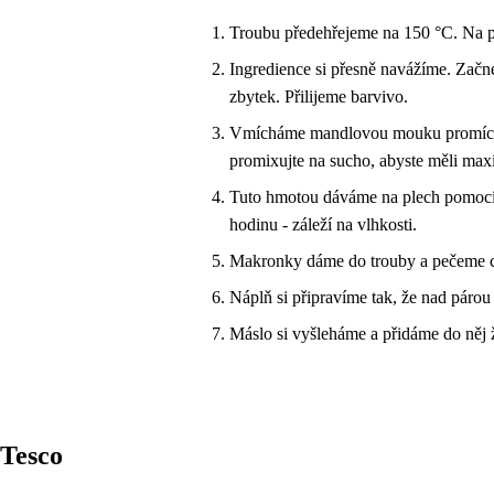
Troubu předehřejeme na 150 °C. Na pe
Ingredience si přesně navážíme. Začn
zbytek. Přilijeme barvivo.
Vmícháme mandlovou mouku promícha
promixujte na sucho, abyste měli ma
Tuto hmotou dáváme na plech pomocí c
hodinu - záleží na vlhkosti.
Makronky dáme do trouby a pečeme c
Náplň si připravíme tak, že nad pár
Máslo si vyšleháme a přidáme do něj
Tesco