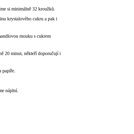
víme si minimálně 32 kroužků.
inu krystalového cukru a pak i
mandlovou mouku s cukrem
0 minut, někteří doporučují i ​​
 papíře.
me náplní.