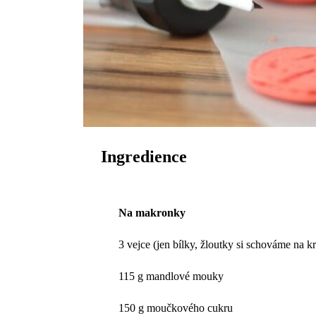
Ingredience
Na makronky
3 vejce (jen bílky, žloutky si schováme na k
115 g mandlové mouky
150 g moučkového cukru