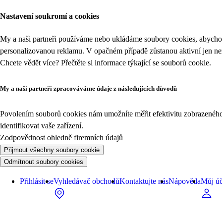
Nastavení soukromí a cookies
My a naši partneři používáme nebo ukládáme soubory cookies, abychom
personalizovanou reklamu. V opačném případě zůstanou aktivní jen n
Chcete vědět více? Přečtěte si informace týkající se
souborů cookie
.
My a naši partneři zpracováváme údaje z následujících důvodů
Povolením souborů cookies nám umožníte měřit efektivitu zobrazeného o
identifikovat vaše zařízení.
Zodpovědnost ohledně firemních údajů
Přijmout všechny soubory cookie
Odmítnout soubory cookies
Přihlásit se
Vyhledávač obchodů
Kontaktujte nás
Nápověda
Můj úč