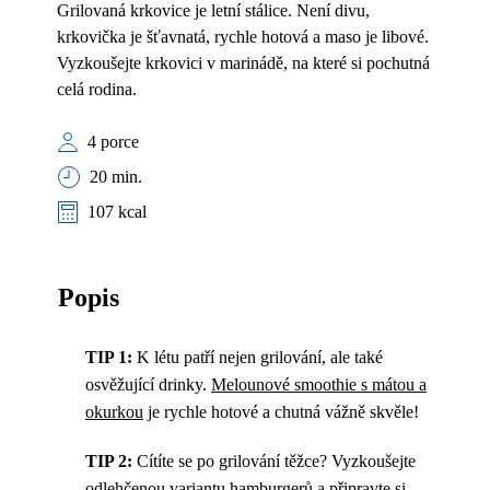
Grilovaná krkovice je letní stálice. Není divu,
krkovička je šťavnatá, rychle hotová a maso je libové.
Vyzkoušejte krkovici v marinádě, na které si pochutná
celá rodina.
4 porce
20 min.
107 kcal
Popis
TIP 1:
K létu patří nejen grilování, ale také
osvěžující drinky.
Melounové smoothie s mátou a
okurkou
je rychle hotové a chutná vážně skvěle!
TIP 2:
Cítíte se po grilování těžce? Vyzkoušejte
odlehčenou variantu hamburgerů a připravte si