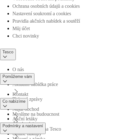
Ochrana osobních údajů a cookies
Nastavení soukromí a cookies
Pravidla akčních nabídek a soutěží
Můj účet
Chci novinky
Tesco
O nás
Pomůžeme vám
Aktuální nabídka práce
Kontakt
Tiskové zprávy
Co nabízíme
Najdi obchod
Myslíme na budoucnost
Akční letáky
Časté otázky
Podmínky a nastavení
Obchodní skupina Tesco
Online nákupy
Vrácení a záruka