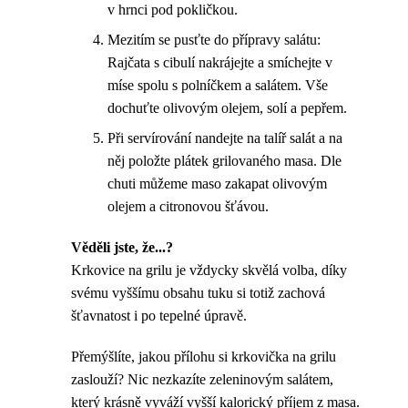
v hrnci pod pokličkou.
Mezitím se pusťte do přípravy salátu:
Rajčata s cibulí nakrájejte a smíchejte v
míse spolu s polníčkem a salátem. Vše
dochuťte olivovým olejem, solí a pepřem.
Při servírování nandejte na talíř salát a na
něj položte plátek grilovaného masa. Dle
chuti můžeme maso zakapat olivovým
olejem a citronovou šťávou.
Věděli jste, že...?
Krkovice na grilu je vždycky skvělá volba, díky
svému vyššímu obsahu tuku si totiž zachová
šťavnatost i po tepelné úpravě.
Přemýšlíte, jakou přílohu si krkovička na grilu
zaslouží? Nic nezkazíte zeleninovým salátem,
který krásně vyváží vyšší kalorický příjem z masa.