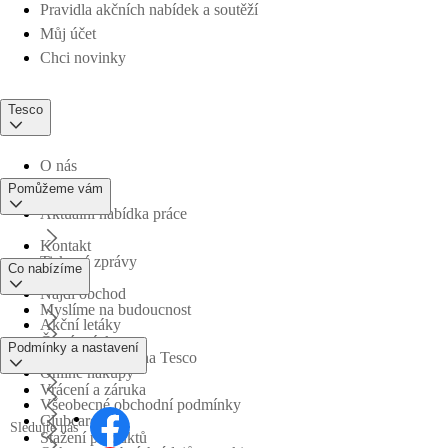
Pravidla akčních nabídek a soutěží
Můj účet
Chci novinky
Tesco
O nás
Pomůžeme vám
Aktuální nabídka práce
Kontakt
Tiskové zprávy
Co nabízíme
Najdi obchod
Myslíme na budoucnost
Akční letáky
Časté otázky
Podmínky a nastavení
Obchodní skupina Tesco
Online nákupy
Vrácení a záruka
Všeobecné obchodní podmínky
Clubcard
Sledujte nás
Stažení produktů