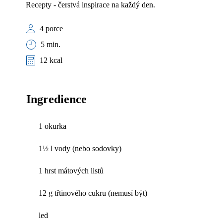
Recepty - čerstvá inspirace na každý den.
4 porce
5 min.
12 kcal
Ingredience
1 okurka
1½ l vody (nebo sodovky)
1 hrst mátových listů
12 g třtinového cukru (nemusí být)
led