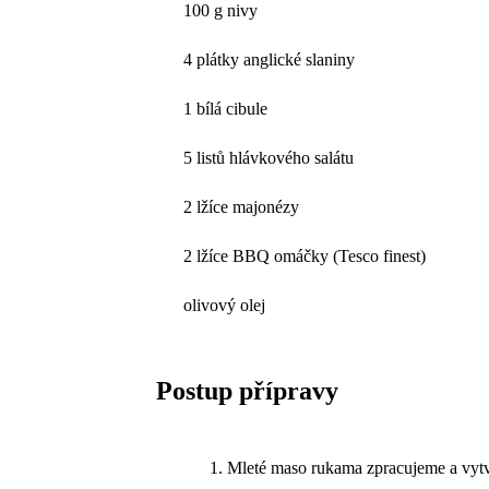
100 g nivy
4 plátky anglické slaniny
1 bílá cibule
5 listů hlávkového salátu
2 lžíce majonézy
2 lžíce BBQ omáčky (Tesco finest)
olivový olej
Postup přípravy
Mleté maso rukama zpracujeme a vytva