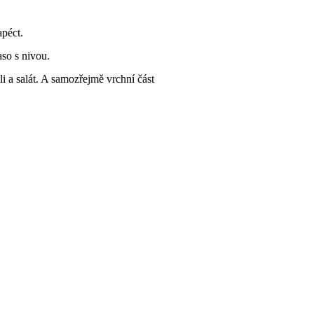
péct.
aso s nivou.
 a salát. A samozřejmě vrchní část