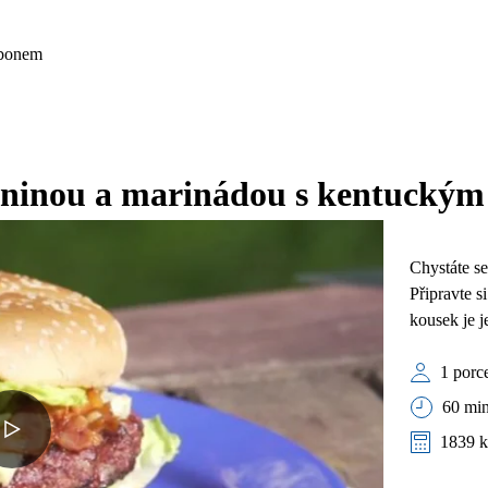
rbonem
laninou a marinádou s kentucký
Chystáte se
Připravte s
kousek je j
1 porc
60 min
1839 k