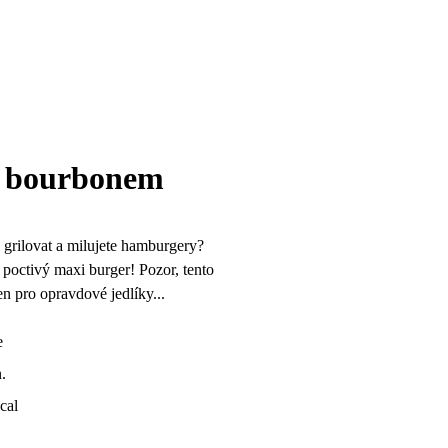
m bourbonem
 grilovat a milujete hamburgery?
i poctivý maxi burger! Pozor, tento
en pro opravdové jedlíky...
e
.
cal