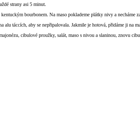
ždé strany asi 5 minut.
s kentuckým bourbonem. Na maso poklademe plátky nivy a necháme za
na alu táccích, aby se nepřipalovala. Jakmile je hotová, přidáme ji na m
jonézu, cibulové proužky, salát, maso s nivou a slaninou, znovu cibuli