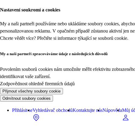
Nastavení soukromí a cookies
My a naši partneři používáme nebo ukládáme soubory cookies, abychom
personalizovanou reklamu. V opačném případě zůstanou aktivní jen n
Chcete vědět více? Přečtěte si informace týkající se
souborů cookie
.
My a naši partneři zpracováváme údaje z následujících důvodů
Povolením souborů cookies nám umožníte měřit efektivitu zobrazeného o
identifikovat vaše zařízení.
Zodpovědnost ohledně firemních údajů
Přijmout všechny soubory cookie
Odmítnout soubory cookies
Přihlásit se
Vyhledávač obchodů
Kontaktujte nás
Nápověda
Můj úč