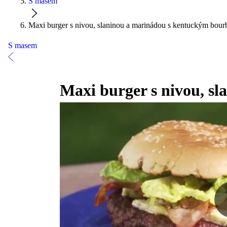
S masem
Maxi burger s nivou, slaninou a marinádou s kentuckým bou
S masem
Maxi burger s nivou, s