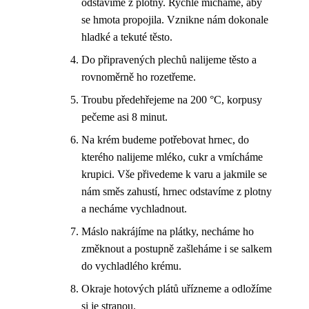
odstavíme z plotny. Rychle mícháme, aby
se hmota propojila. Vznikne nám dokonale
hladké a tekuté těsto.
Do připravených plechů nalijeme těsto a
rovnoměrně ho rozetřeme.
Troubu předehřejeme na 200 °C, korpusy
pečeme asi 8 minut.
Na krém budeme potřebovat hrnec, do
kterého nalijeme mléko, cukr a vmícháme
krupici. Vše přivedeme k varu a jakmile se
nám směs zahustí, hrnec odstavíme z plotny
a necháme vychladnout.
Máslo nakrájíme na plátky, necháme ho
změknout a postupně zašleháme i se salkem
do vychladlého krému.
Okraje hotových plátů uřízneme a odložíme
si je stranou.