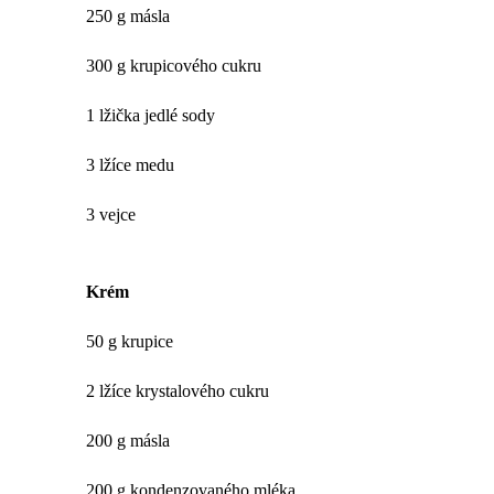
250 g másla
300 g krupicového cukru
1 lžička jedlé sody
3 lžíce medu
3 vejce
Krém
50 g krupice
2 lžíce krystalového cukru
200 g másla
200 g kondenzovaného mléka