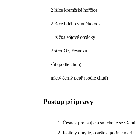
2 lžíce kremžské hořčice
2 lžíce bílého vinného octa
1 lžička sójové omáčky
2 stroužky česneku
sůl (podle chuti)
mletý černý pepř (podle chuti)
Postup přípravy
Česnek prolisujte a smíchejte se všem
Kotlety omyjte, osušte a potřete mari