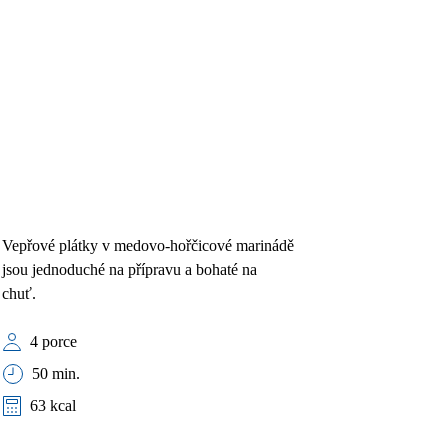
Vepřové plátky v medovo-hořčicové marinádě
jsou jednoduché na přípravu a bohaté na
chuť.
4 porce
50 min.
63 kcal