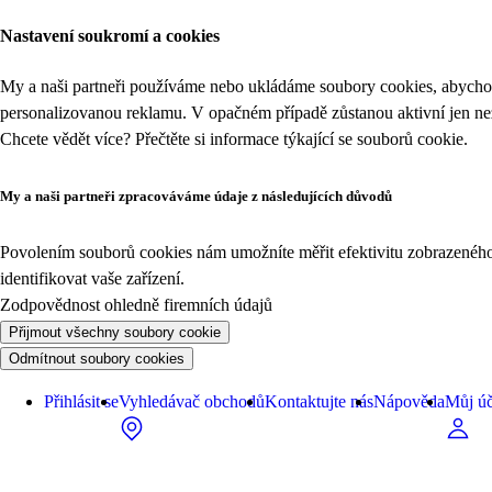
Nastavení soukromí a cookies
My a naši partneři používáme nebo ukládáme soubory cookies, abychom
personalizovanou reklamu. V opačném případě zůstanou aktivní jen n
Chcete vědět více? Přečtěte si informace týkající se
souborů cookie
.
My a naši partneři zpracováváme údaje z následujících důvodů
Povolením souborů cookies nám umožníte měřit efektivitu zobrazeného o
identifikovat vaše zařízení.
Zodpovědnost ohledně firemních údajů
Přijmout všechny soubory cookie
Odmítnout soubory cookies
Přihlásit se
Vyhledávač obchodů
Kontaktujte nás
Nápověda
Můj úč