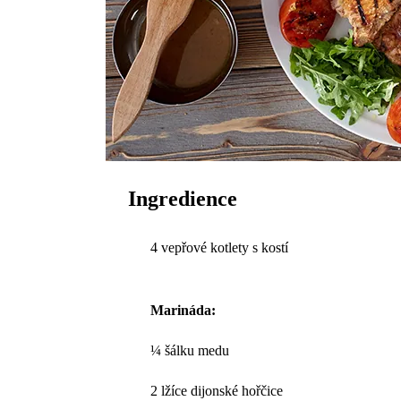
Ingredience
4 vepřové kotlety s kostí
Marináda:
¼ šálku medu
2 lžíce dijonské hořčice