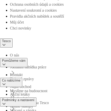
Ochrana osobních údajů a cookies
Nastavení soukromí a cookies
Pravidla akčních nabídek a soutěží
Můj účet
Chci novinky
Tesco
O nás
Pomůžeme vám
Aktuální nabídka práce
Kontakt
Tiskové zprávy
Co nabízíme
Najdi obchod
Myslíme na budoucnost
Akční letáky
Časté otázky
Podmínky a nastavení
Obchodní skupina Tesco
Online nákupy
Vrácení a záruka