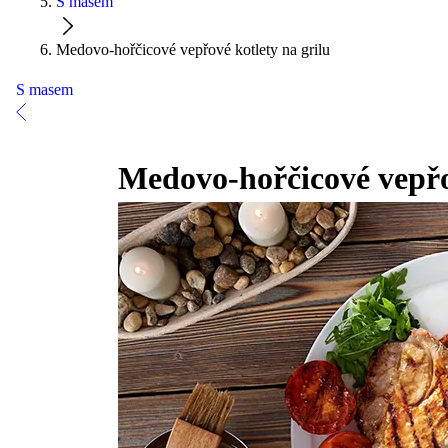
S masem
Medovo-hořčicové vepřové kotlety na grilu
S masem
Medovo-hořčicové vepřov