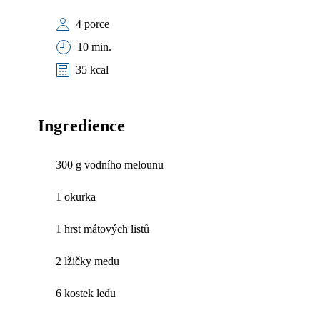
4 porce
10 min.
35 kcal
Ingredience
300 g vodního melounu
1 okurka
1 hrst mátových listů
2 lžičky medu
6 kostek ledu