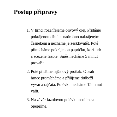
Postup přípravy
V hrnci rozehřejeme olivový olej. Přidáme
pokrájenou cibuli s nadrobno nakrájeným
česnekem a necháme je zesklovatět. Poté
přimícháme pokrájenou papričku, koriandr
a scezené fazole. Směs necháme 5 minut
provařit.
Poté přidáme rajčatový protlak. Obsah
hrnce promícháme a přilijeme drůbeží
vývar a rajčata. Polévku necháme 15 minut
vařit.
Na závěr fazolovou polévku osolíme a
opepříme.