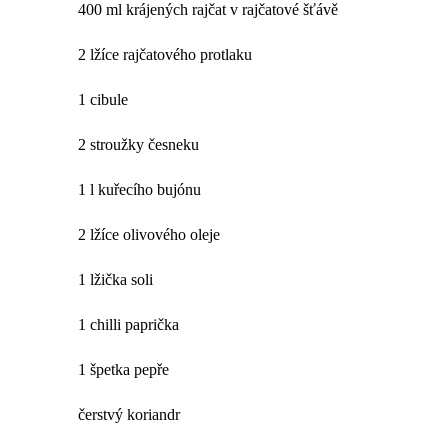
400 ml krájených rajčat v rajčatové šťávě
2 lžíce rajčatového protlaku
1 cibule
2 stroužky česneku
1 l kuřecího bujónu
2 lžíce olivového oleje
1 lžička soli
1 chilli paprička
1 špetka pepře
čerstvý koriandr