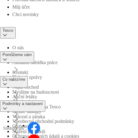
Můj účet
Chci novinky
Tesco
O nás
Pomůžeme vám
Aktuální nabídka práce
Kontakt
Tiskové zprávy
Co nabízíme
Najdi obchod
Myslíme na budoucnost
Akční letáky
Časté otázky
Podmínky a nastavení
Obchodní skupina Tesco
Online nákupy
Vrácení a záruka
Všeobecné obchodní podmínky
Clubcard
Sledujte nás
Stažení produktů
Ochrana osobních údajů a cookies