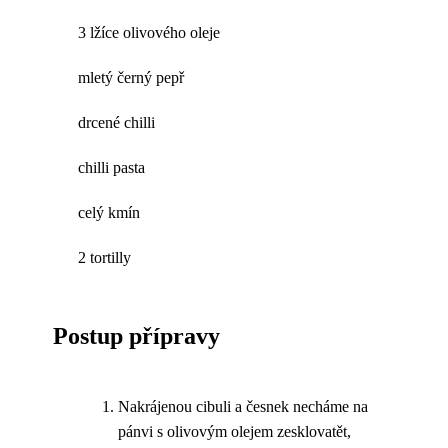
3 lžíce olivového oleje
mletý černý pepř
drcené chilli
chilli pasta
celý kmín
2 tortilly
Postup přípravy
Nakrájenou cibuli a česnek necháme na
pánvi s olivovým olejem zesklovatět,