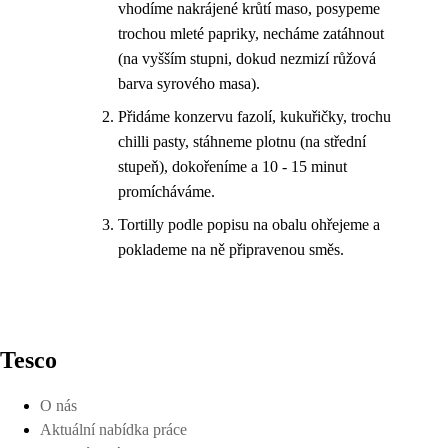
vhodíme nakrájené krůtí maso, posypeme
trochou mleté papriky, necháme zatáhnout
(na vyšším stupni, dokud nezmizí růžová
barva syrového masa).
Přidáme konzervu fazolí, kukuřičky, trochu
chilli pasty, stáhneme plotnu (na střední
stupeň), dokořeníme a 10 - 15 minut
promícháváme.
Tortilly podle popisu na obalu ohřejeme a
poklademe na ně připravenou směs.
Tesco
O nás
Aktuální nabídka práce