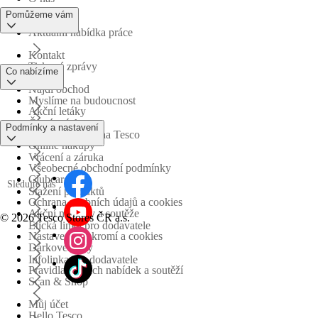
Pomůžeme vám
Aktuální nabídka práce
Kontakt
Tiskové zprávy
Co nabízíme
Najdi obchod
Myslíme na budoucnost
Akční letáky
Časté otázky
Podmínky a nastavení
Obchodní skupina Tesco
Online nákupy
Vrácení a záruka
Všeobecné obchodní podmínky
Clubcard
Sledujte nás
Stažení produktů
Ochrana osobních údajů a cookies
Akční nabídky a soutěže
©
2026 Tesco Stores ČR a.s.
Etická linka pro dodavatele
Nastavení soukromí a cookies
Dárkové karty
Infolinka pro dodavatele
Pravidla akčních nabídek a soutěží
Scan & Shop
Můj účet
Hello Tesco