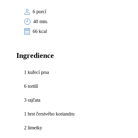
6 porcí
40 min.
66 kcal
Ingredience
1 kuřecí prsa
6 tortill
3 rajčata
1 hrst čerstvého koriandru
2 limetky