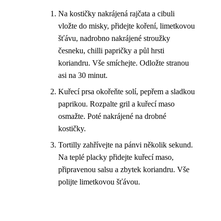
Na kostičky nakrájená rajčata a cibuli
vložte do misky, přidejte koření, limetkovou
šťávu, nadrobno nakrájené stroužky
česneku, chilli papričky a půl hrsti
koriandru. Vše smíchejte. Odložte stranou
asi na 30 minut.
Kuřecí prsa okořeňte solí, pepřem a sladkou
paprikou. Rozpalte gril a kuřecí maso
osmažte. Poté nakrájené na drobné
kostičky.
Tortilly zahřívejte na pánvi několik sekund.
Na teplé placky přidejte kuřecí maso,
připravenou salsu a zbytek koriandru. Vše
polijte limetkovou šťávou.