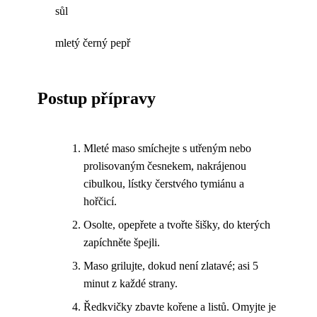
sůl
mletý černý pepř
Postup přípravy
Mleté maso smíchejte s utřeným nebo
prolisovaným česnekem, nakrájenou
cibulkou, lístky čerstvého tymiánu a
hořčicí.
Osolte, opepřete a tvořte šišky, do kterých
zapíchněte špejli.
Maso grilujte, dokud není zlatavé; asi 5
minut z každé strany.
Ředkvičky zbavte kořene a listů. Omyjte je