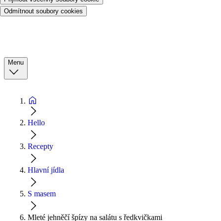
Odmítnout soubory cookies
Menu
Hello
Recepty
Hlavní jídla
S masem
Mleté jehněčí špízy na salátu s ředkvičkami