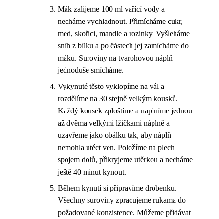
Mák zalijeme 100 ml vařící vody a
necháme vychladnout. Přimícháme cukr,
med, skořici, mandle a rozinky. Vyšleháme
sníh z bílku a po částech jej zamícháme do
máku. Suroviny na tvarohovou náplň
jednoduše smícháme.
Vykynuté těsto vyklopíme na vál a
rozdělíme na 30 stejně velkým kousků.
Každý kousek zploštíme a naplníme jednou
až dvěma velkými lžičkami náplně a
uzavřeme jako obálku tak, aby náplň
nemohla utéct ven. Položíme na plech
spojem dolů, přikryjeme utěrkou a necháme
ještě 40 minut kynout.
Během kynutí si připravíme drobenku.
Všechny suroviny zpracujeme rukama do
požadované konzistence. Můžeme přidávat