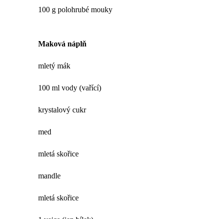
100 g polohrubé mouky
Maková náplň
mletý mák
100 ml vody (vařící)
krystalový cukr
med
mletá skořice
mandle
mletá skořice