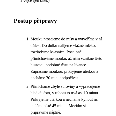
1 vejce (jen bílek)
Postup přípravy
Mouku prosejeme do mísy a vytvoříme v ní
důlek. Do důlku nalijeme vlažné mléko,
rozdrobíme kvasnice. Postupně
přimícháváme mouku, až nám vznikne těsto
hustotou podobné těstu na lívance.
Zaprášíme moukou, přikryjeme utěrkou a
necháme 30 minut odpočívat.
Přimícháme zbylé suroviny a vypracujeme
hladké těsto, v robotu to trvá asi 10 minut.
Přikryjeme utěrkou a necháme kynout na
teplém místě 45 minut. Mezitím si
připravíme náplně.