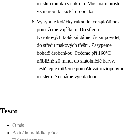
máslo i mouku s cukrem. Musí nám prostě
vzniknout klasická drobenka.
Vykynulé koláčky rukou lehce zploštíme a
pomažeme vajíčkem. Do středu
tvarohových koláčků dáme lžičku povidel,
do středu makových třešni. Zasypeme
bohatě drobenkou. Pečeme při 160°C
přibližně 20 minut do zlatohnědé barvy.
Ještě teplé můžeme pomašlovat roztopeným
máslem. Necháme vychladnout.
Tesco
O nás
Aktuální nabídka práce