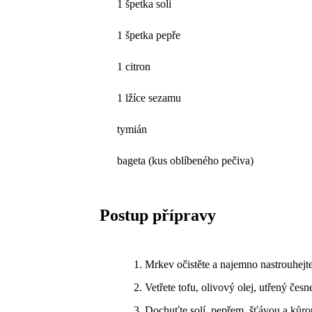
1 špetka soli
1 špetka pepře
1 citron
1 lžíce sezamu
tymián
bageta (kus oblíbeného pečiva)
Postup přípravy
Mrkev očistěte a najemno nastrouhejt
Vetřete tofu, olivový olej, utřený čes
Dochuťte solí, pepřem, šťávou a kůro