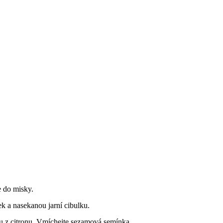
e do misky.
nek a nasekanou jarní cibulku.
u z citronu. Vmíchejte sezamová semínka.