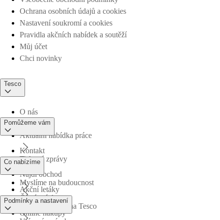
Ochrana osobních údajů a cookies
Nastavení soukromí a cookies
Pravidla akčních nabídek a soutěží
Můj účet
Chci novinky
Tesco
O nás
Pomůžeme vám
Aktuální nabídka práce
Kontakt
Tiskové zprávy
Co nabízíme
Najdi obchod
Myslíme na budoucnost
Akční letáky
Časté otázky
Podmínky a nastavení
Obchodní skupina Tesco
Online nákupy