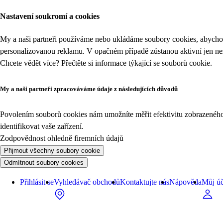
Nastavení soukromí a cookies
My a naši partneři používáme nebo ukládáme soubory cookies, abychom
personalizovanou reklamu. V opačném případě zůstanou aktivní jen n
Chcete vědět více? Přečtěte si informace týkající se
souborů cookie
.
My a naši partneři zpracováváme údaje z následujících důvodů
Povolením souborů cookies nám umožníte měřit efektivitu zobrazeného o
identifikovat vaše zařízení.
Zodpovědnost ohledně firemních údajů
Přijmout všechny soubory cookie
Odmítnout soubory cookies
Přihlásit se
Vyhledávač obchodů
Kontaktujte nás
Nápověda
Můj úč