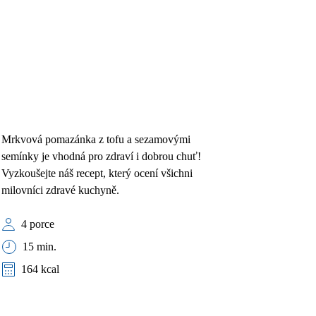
Mrkvová pomazánka z tofu a sezamovými
semínky je vhodná pro zdraví i dobrou chuť!
Vyzkoušejte náš recept, který ocení všichni
milovníci zdravé kuchyně.
4 porce
15 min.
164 kcal