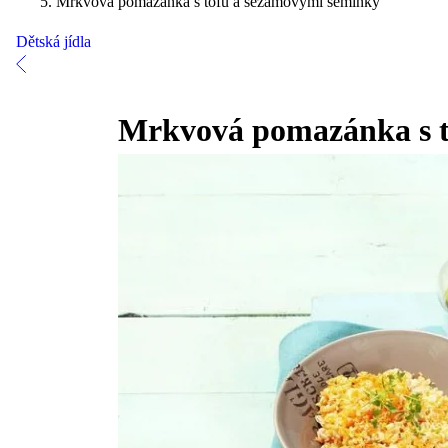
Mrkvová pomazánka s tofu a sezamovými semínky
Dětská jídla
Mrkvová pomazánka s t