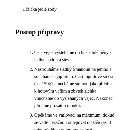
1 lžička jedlé sody
Postup přípravy
Celá vejce vyšleháme do husté bílé pěny s
jedlou sodou a stévií.
Nastrouháme sladký Šmakoun na jemno a
smícháme s jogurtem. Část jogurtové směsi
(asi 150g) si necháme stranou jako přílohu
k hotovým vaflím a zbytek zlehka
vmícháme do vyšlehaných vajec. Nakonec
přidáme prosátou mouku.
Opékáme ve vaflovači na maximum, dokud
se vafle nezačnou odlepovat od stěn (asi 3
minuty). Není nutno vymazávat.