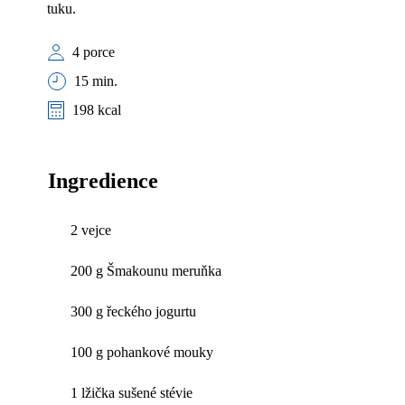
tuku.
4 porce
15 min.
198 kcal
Ingredience
2 vejce
200 g Šmakounu meruňka
300 g řeckého jogurtu
100 g pohankové mouky
1 lžička sušené stévie