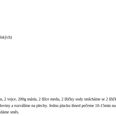
šských)
, 2 vejce, 200g másla, 2 lžíce medu, 2 lžičky sody smícháme se 2 lžič
oloviny a rozválíme na plechy. Jednu placku ihned pečeme 10-15min n
ládáme směs.