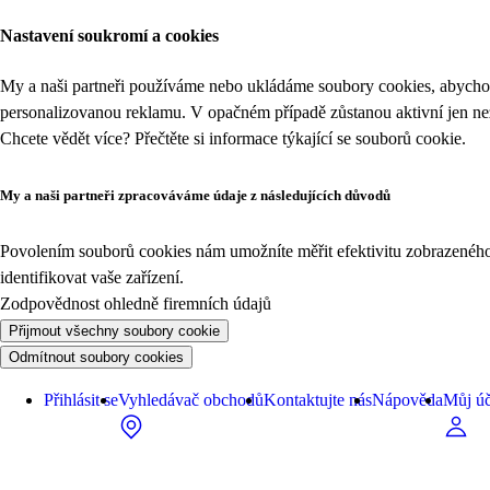
Nastavení soukromí a cookies
My a naši partneři používáme nebo ukládáme soubory cookies, abychom
personalizovanou reklamu. V opačném případě zůstanou aktivní jen n
Chcete vědět více? Přečtěte si informace týkající se
souborů cookie
.
My a naši partneři zpracováváme údaje z následujících důvodů
Povolením souborů cookies nám umožníte měřit efektivitu zobrazeného o
identifikovat vaše zařízení.
Zodpovědnost ohledně firemních údajů
Přijmout všechny soubory cookie
Odmítnout soubory cookies
Přihlásit se
Vyhledávač obchodů
Kontaktujte nás
Nápověda
Můj úč