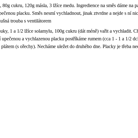
 80g cukru, 120g másla, 3 lžíce medu. Ingredience na směs dáme na p
enou placku. Směs nesmí vychladnout, jinak ztvrdne a nejde s ní nic
šná trouba s ventilátorem
ouky, 1 a 1/2 lžíce solamylu, 100g cukru (dát méně) vařit a vychladit.
í upečenou a vychlazenou placku postříkáme rumem (cca 1 - 1 a 1/2 d
átem (s ořechy). Necháme uležet do druhého dne. Placky je třeba nec