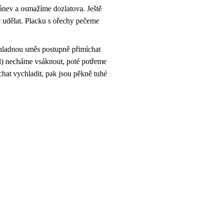
ánev a osmažíme dozlatova. Ještě
 udělat. Placku s ořechy pečeme
 Chladnou směs postupně přimíchat
cl) necháme vsáknout, poté potřeme
hat vychladit, pak jsou pěkně tuhé