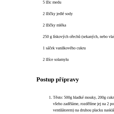
5 lžic medu
2 lžičky jedlé sody
2 lžičky mléka
250 g lískových ořechů (sekaných, nebo vla
1 sáček vanilkového cukru
2 lžíce solamylu
Postup přípravy
Těsto: 500g hladké mouky, 200g cukru
všeho zaděláme, rozdělíme jej na 2 p
ventilátorem) na druhou placku nask