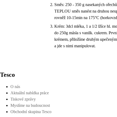
Směs: 250 - 350 g nasekaných ořechů,
TEPLOU směs nanést na druhou neupeč
rovněž 10-15min na 175°C (horkovzdu
Krém: 3dcl mléka, 1 a 1/2 lžíce hl. m
do 250g másla s vanilk. cukrem. Prvn
krémem, přiložíme druhým upečeným pl
a jde s nimi manipulovat.
Tesco
O nás
Aktuální nabídka práce
Tiskové zprávy
Myslíme na budoucnost
Obchodní skupina Tesco