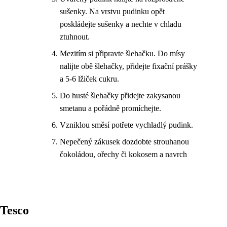
sušenky. Na vrstvu pudinku opět
poskládejte sušenky a nechte v chladu
ztuhnout.
Mezitím si připravte šlehačku. Do mísy
nalijte obě šlehačky, přidejte fixační prášky
a 5-6 lžiček cukru.
Do husté šlehačky přidejte zakysanou
smetanu a pořádně promíchejte.
Vzniklou směsí potřete vychladlý pudink.
Nepečený zákusek dozdobte strouhanou
čokoládou, ořechy či kokosem a navrch
Tesco