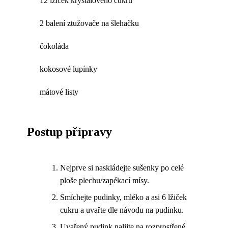
12 lžíček krystalového cukru
2 balení ztužovače na šlehačku
čokoláda
kokosové lupínky
mátové listy
Postup přípravy
Nejprve si naskládejte sušenky po celé
ploše plechu/zapékací mísy.
Smíchejte pudinky, mléko a asi 6 lžiček
cukru a uvařte dle návodu na pudinku.
Uvařený pudink nalijte na rozprostřené