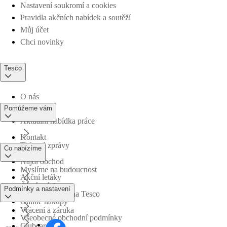
Nastavení soukromí a cookies
Pravidla akčních nabídek a soutěží
Můj účet
Chci novinky
Tesco
O nás
Pomůžeme vám
Aktuální nabídka práce
Kontakt
Tiskové zprávy
Co nabízíme
Najdi obchod
Myslíme na budoucnost
Akční letáky
Časté otázky
Podmínky a nastavení
Obchodní skupina Tesco
Online nákupy
Vrácení a záruka
Všeobecné obchodní podmínky
Clubcard