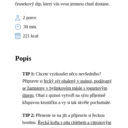
česnekový dip, který vás svou jemnou chutí dostane.
2 porce
30 min.
221 kcal
Popis
TIP 1:
Chcete vyzkoušet něco nevšedního?
Připravte si
řecký sýr obalený v quinoi, podávaný
se žampiony v bylinkovém másle s jogurtovým
dipem
. Obal z quinoi vytvoří na sýru příjemně
křupavou krustičku a vy si tak skvěle pochutnáte.
TIP 2:
Přeneste se na jih a připravte si řeckou
hostinu.
Řecká kofta s pita chlebem a citronovým