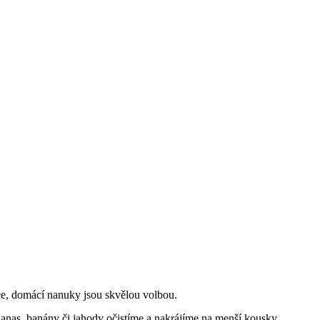
e, domácí nanuky jsou skvělou volbou.
nanas, banány či jahody očistíme a nakrájíme na menší kousky.