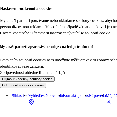
Nastavení soukromí a cookies
My a naši partneři používáme nebo ukládáme soubory cookies, abychom
personalizovanou reklamu. V opačném případě zůstanou aktivní jen n
Chcete vědět více? Přečtěte si informace týkající se
souborů cookie
.
My a naši partneři zpracováváme údaje z následujících důvodů
Povolením souborů cookies nám umožníte měřit efektivitu zobrazeného o
identifikovat vaše zařízení.
Zodpovědnost ohledně firemních údajů
Přijmout všechny soubory cookie
Odmítnout soubory cookies
Přihlásit se
Vyhledávač obchodů
Kontaktujte nás
Nápověda
Můj úč