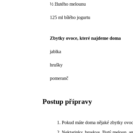
½ žlutého melounu
125 ml bílého jogurtu
Zbytky ovoce, které najdeme doma
jablka
hrušky
pomeranč
Postup přípravy
Pokud máte doma nějaké zbytky ovoc
Nektarinky, broskve, žlutý meloun, a