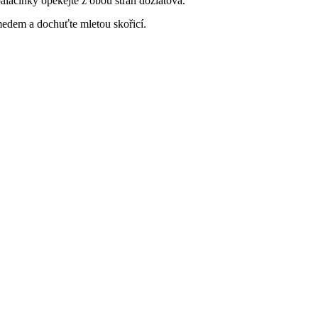
alačinky opékejte z obou stran dozlatova.
medem a dochuťte mletou skořicí.