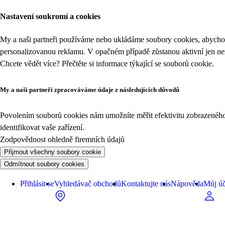
Nastavení soukromí a cookies
My a naši partneři používáme nebo ukládáme soubory cookies, abychom
personalizovanou reklamu. V opačném případě zůstanou aktivní jen n
Chcete vědět více? Přečtěte si informace týkající se
souborů cookie
.
My a naši partneři zpracováváme údaje z následujících důvodů
Povolením souborů cookies nám umožníte měřit efektivitu zobrazeného o
identifikovat vaše zařízení.
Zodpovědnost ohledně firemních údajů
Přijmout všechny soubory cookie
Odmítnout soubory cookies
Přihlásit se
Vyhledávač obchodů
Kontaktujte nás
Nápověda
Můj úč