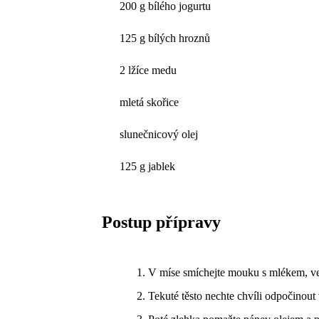
200 g bílého jogurtu
125 g bílých hroznů
2 lžíce medu
mletá skořice
slunečnicový olej
125 g jablek
Postup přípravy
V míse smíchejte mouku s mlékem, vej
Tekuté těsto nechte chvíli odpočinout