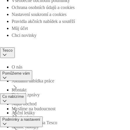
Všeobecné obchodní podmínky
Ochrana osobních údajů a cookies
Nastavení soukromí a cookies
Pravidla akčních nabídek a soutěží
Můj účet
Chci novinky
Tesco
O nás
Pomůžeme vám
Aktuální nabídka práce
Kontakt
Tiskové zprávy
Co nabízíme
Najdi obchod
Myslíme na budoucnost
Akční letáky
Časté otázky
Podmínky a nastavení
Obchodní skupina Tesco
Online nákupy