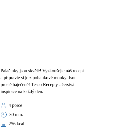
Palačinky jsou skvělé! Vyzkoušejte náš recept
a připravte si je z pohankové mouky. Jsou
prostě báječené! Tesco Recepty - čerstvá
inspirace na každý den.
4 porce
30 min.
256 kcal