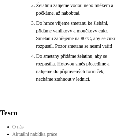
Želatinu zalijeme vodou nebo mlékem a
počkáme, až nabobtná.
Do hrnce vlijeme smetanu ke šlehání,
přidáme vanilkový a moučkový cukr.
Smetanu zahřejeme na 80°C, aby se cukr
rozpustil. Pozor smetana se nesmí vařit!
Do smetany přidáme želatinu, aby se
rozpustila. Hotovou směs přecedíme a
nalijeme do připravených formiček,
necháme ztuhnout v lednici.
Tesco
O nás
Aktuální nabídka práce