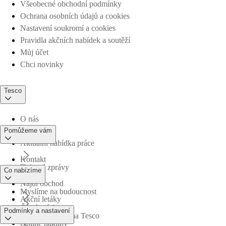
Všeobecné obchodní podmínky
Ochrana osobních údajů a cookies
Nastavení soukromí a cookies
Pravidla akčních nabídek a soutěží
Můj účet
Chci novinky
Tesco
O nás
Pomůžeme vám
Aktuální nabídka práce
Kontakt
Tiskové zprávy
Co nabízíme
Najdi obchod
Myslíme na budoucnost
Akční letáky
Časté otázky
Podmínky a nastavení
Obchodní skupina Tesco
Online nákupy