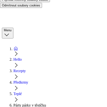
Odmítnout soubory cookies
Menu
Hello
Recepty
Předkrmy
Teplé
Párty párky v těstíčku