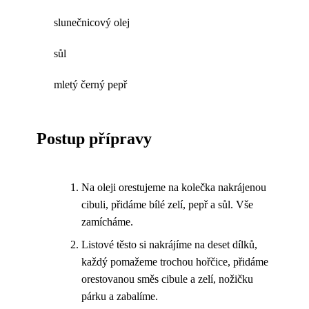
slunečnicový olej
sůl
mletý černý pepř
Postup přípravy
Na oleji orestujeme na kolečka nakrájenou
cibuli, přidáme bílé zelí, pepř a sůl. Vše
zamícháme.
Listové těsto si nakrájíme na deset dílků,
každý pomažeme trochou hořčice, přidáme
orestovanou směs cibule a zelí, nožičku
párku a zabalíme.