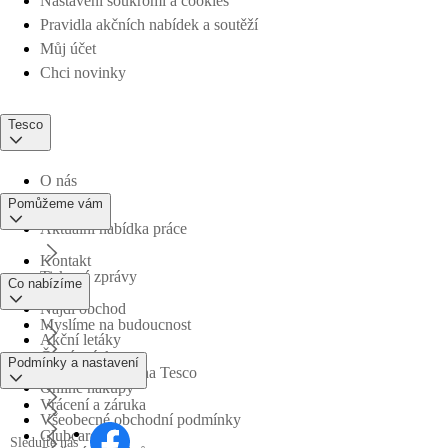
Nastavení soukromí a cookies
Pravidla akčních nabídek a soutěží
Můj účet
Chci novinky
Tesco
O nás
Pomůžeme vám
Aktuální nabídka práce
Kontakt
Tiskové zprávy
Co nabízíme
Najdi obchod
Myslíme na budoucnost
Akční letáky
Časté otázky
Podmínky a nastavení
Obchodní skupina Tesco
Online nákupy
Vrácení a záruka
Všeobecné obchodní podmínky
Clubcard
Sledujte nás