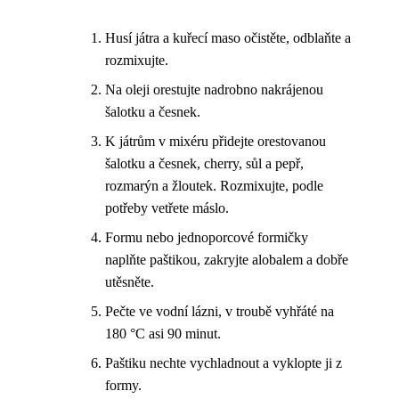
Husí játra a kuřecí maso očistěte, odblaňte a
rozmixujte.
Na oleji orestujte nadrobno nakrájenou
šalotku a česnek.
K játrům v mixéru přidejte orestovanou
šalotku a česnek, cherry, sůl a pepř,
rozmarýn a žloutek. Rozmixujte, podle
potřeby vetřete máslo.
Formu nebo jednoporcové formičky
naplňte paštikou, zakryjte alobalem a dobře
utěsněte.
Pečte ve vodní lázni, v troubě vyhřáté na
180 °C asi 90 minut.
Paštiku nechte vychladnout a vyklopte ji z
formy.