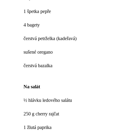
1 špetka pepře
4 bagety
čerstvá petrželka (kadeřavá)
sušené oregano
čerstvá bazalka
Na salát
½ hlávku ledového salátu
250 g cherry rajčat
1 žlutá paprika