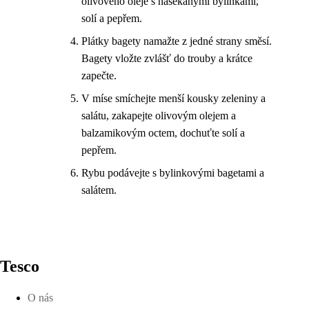
olivového oleje s nasekanými bylinkami,
solí a pepřem.
Plátky bagety namažte z jedné strany směsí.
Bagety vložte zvlášť do trouby a krátce
zapečte.
V míse smíchejte menší kousky zeleniny a
salátu, zakapejte olivovým olejem a
balzamikovým octem, dochuťte solí a
pepřem.
Rybu podávejte s bylinkovými bagetami a
salátem.
Tesco
O nás