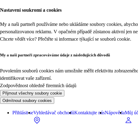
Nastavení soukromí a cookies
My a naši partneři používáme nebo ukládáme soubory cookies, abychom
personalizovanou reklamu. V opačném případě zůstanou aktivní jen n
Chcete vědět více? Přečtěte si informace týkající se
souborů cookie
.
My a naši partneři zpracováváme údaje z následujících důvodů
Povolením souborů cookies nám umožníte měřit efektivitu zobrazeného o
identifikovat vaše zařízení.
Zodpovědnost ohledně firemních údajů
Přijmout všechny soubory cookie
Odmítnout soubory cookies
Přihlásit se
Vyhledávač obchodů
Kontaktujte nás
Nápověda
Můj úč