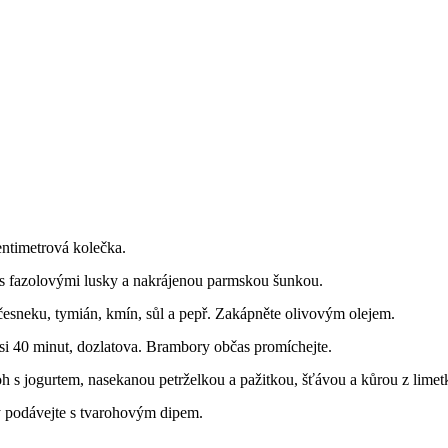
entimetrová kolečka.
s fazolovými lusky a nakrájenou parmskou šunkou.
česneku, tymián, kmín, sůl a pepř. Zakápněte olivovým olejem.
asi 40 minut, dozlatova. Brambory občas promíchejte.
oh s jogurtem, nasekanou petrželkou a pažitkou, šťávou a kůrou z limet
 podávejte s tvarohovým dipem.