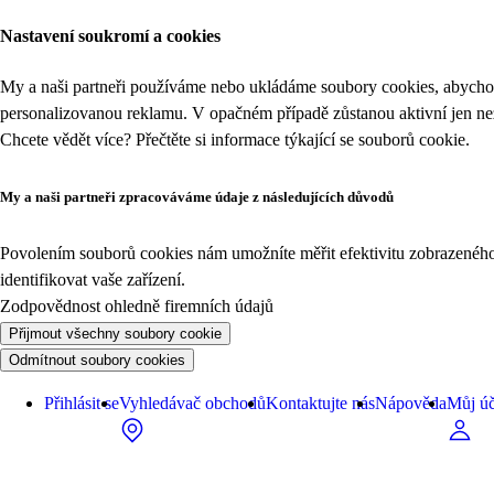
Nastavení soukromí a cookies
My a naši partneři používáme nebo ukládáme soubory cookies, abychom
personalizovanou reklamu. V opačném případě zůstanou aktivní jen n
Chcete vědět více? Přečtěte si informace týkající se
souborů cookie
.
My a naši partneři zpracováváme údaje z následujících důvodů
Povolením souborů cookies nám umožníte měřit efektivitu zobrazeného o
identifikovat vaše zařízení.
Zodpovědnost ohledně firemních údajů
Přijmout všechny soubory cookie
Odmítnout soubory cookies
Přihlásit se
Vyhledávač obchodů
Kontaktujte nás
Nápověda
Můj úč