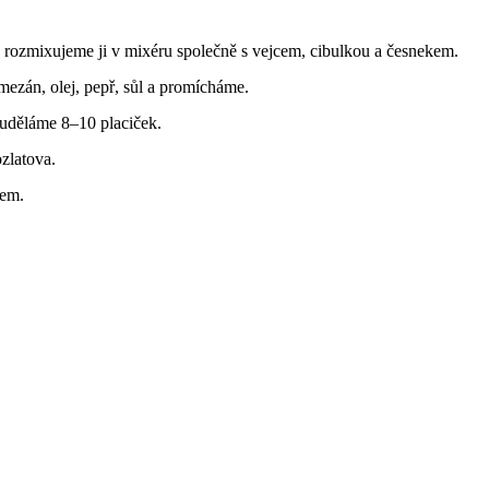
 rozmixujeme ji v mixéru společně s vejcem, cibulkou a česnekem.
ezán, olej, pepř, sůl a promícháme.
 uděláme 8–10 placiček.
zlatova.
pem.