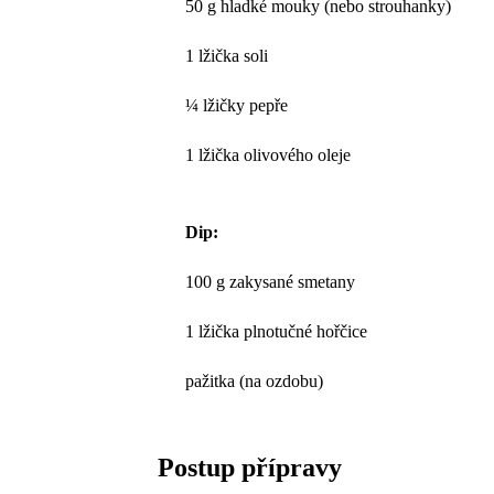
50 g hladké mouky (nebo strouhanky)
1 lžička soli
¼ lžičky pepře
1 lžička olivového oleje
Dip:
100 g zakysané smetany
1 lžička plnotučné hořčice
pažitka (na ozdobu)
Postup přípravy